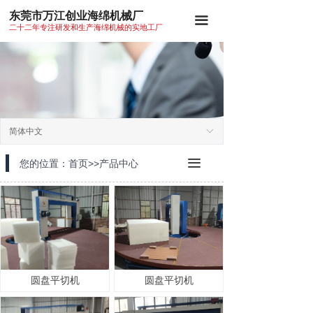
东莞市万江创业海绵机械厂
끀
二十二年专注研发和生产海绵机械的实地工厂
简体中文
ꀅ
끀
您的位置：首页>>产品中心
圆盘平切机
圆盘平切机