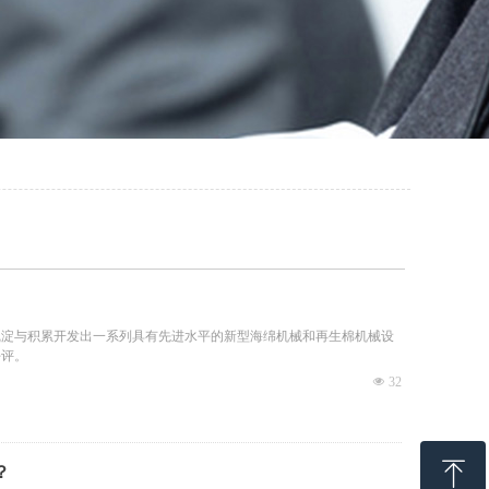
沉淀与积累开发出一系列具有先进水平的新型海绵机械和再生棉机械设
好评。
넶
32
ꁸ
？