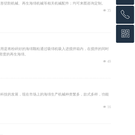
异形切割机械、再生海绵机械等相关机械配件；均可来图咨询定制。
넶
35
ꂅ
回到顶部
ꀥ
18925416569
作用是将粉碎好的海绵颗粒通过吸绵机吸入进搅拌箱内，在搅拌的同时
微信二维码
的密度的再生海绵。
넶
49
着科技的发展，现在市场上的海绵生产机械种类繁多，款式多样，功能
넶
16