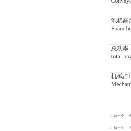
Conveyo
泡棉高
Foam he
总功率
total po
机械占地
Mechani
前一个：
ꄴ
后一个：
ꄲ