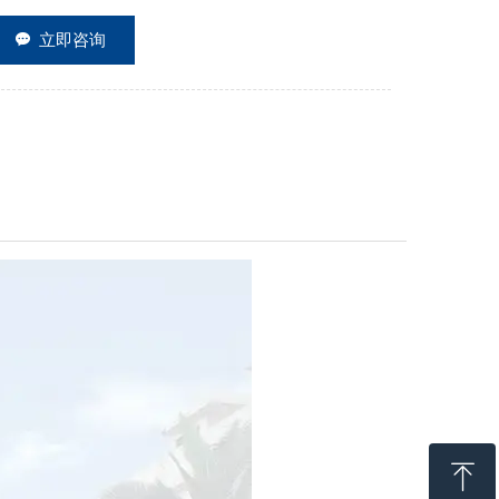
끁
立即咨询
ꁸ