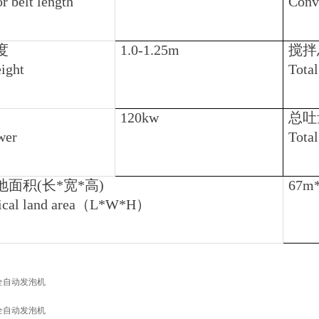
r belt length
Conv
度
1.0-1.25m
搅拌
ight
Tota
120kw
总吐
wer
Tota
面积(长*宽*高)
67m*
cal land area
（L*W*H）
全自动发泡机
全自动发泡机