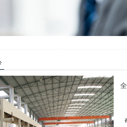
心
全
넲