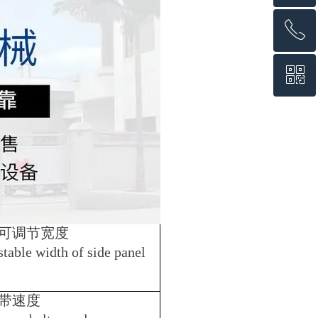
ꂅ
回到顶部
ꀥ
18925416569
微信二维码
可调节宽度
table width of side panel
带速度