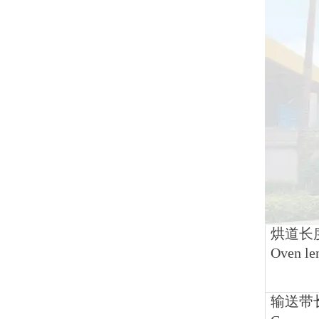
烘道长
Oven le
输送带