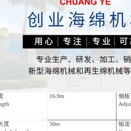
度
16.9m
侧板
ngth
Adjus
长度
50m
输送