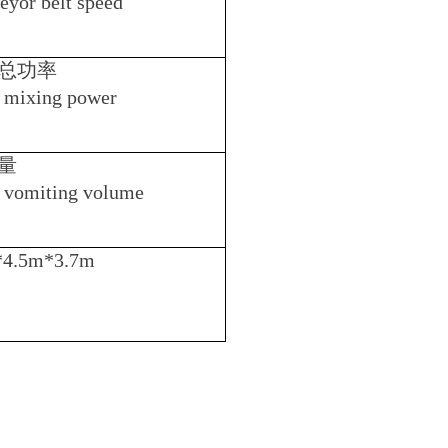
eyor belt speed
总功率
l mixing power
量
l vomiting volume
4.5m*3.7m