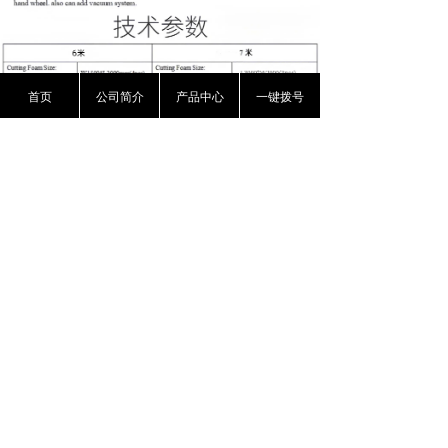
首页
公司简介
产品中心
一键拨号
前一个：
圆盘平切机
ꄴ
后一个：
圆盘平切机
ꄲ
版权所有：
东莞市万江创业海绵机械厂
粤ICP备2024354070号